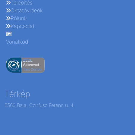
Telepítés
Oktatóvideók
Rólunk
Kapcsolat
Vonalkód
Térkép
6500 Baja, Czirfusz Ferenc u. 4.