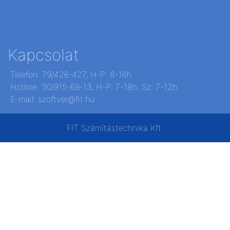
Kapcsolat
Telefon: 79/426-427, H-P: 8-16h
Hotline: 30/915-69-13, H-P: 7-18h, Sz: 7-12h
E-mail: szoftver@fit.hu
FIT Számítástechnika Kft.