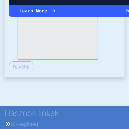
Hasznos linkek
Távsegítség