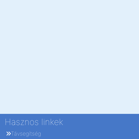
Hasznos linkek
Távsegítség