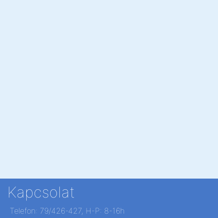
Kapcsolat
Telefon: 79/426-427, H-P: 8-16h