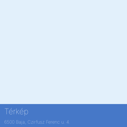
Térkép
6500 Baja, Czirfusz Ferenc u. 4.