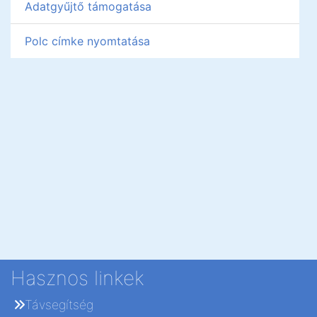
Adatgyűjtő támogatása
Polc címke nyomtatása
Hasznos linkek
Távsegítség