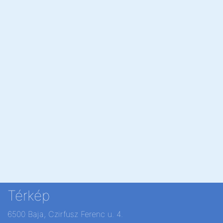
Térkép
6500 Baja, Czirfusz Ferenc u. 4.