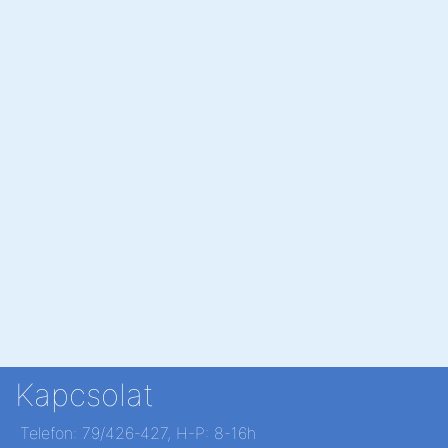
Kapcsolat
Telefon: 79/426-427, H-P: 8-16h