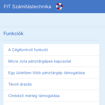
FIT Számítástechnika
Funkciók
A CégKontroll funkciói
Micra Jota pénztárgépes kapcsolat
Egy üzletben több pénztárgép támogatása
Távoli árazás
Címkéző mérleg támogatása